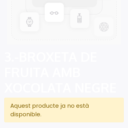
3.-BROXETA DE
FRUITA AMB
XOCOLATA NEGRE
Aquest producte ja no està
disponible.