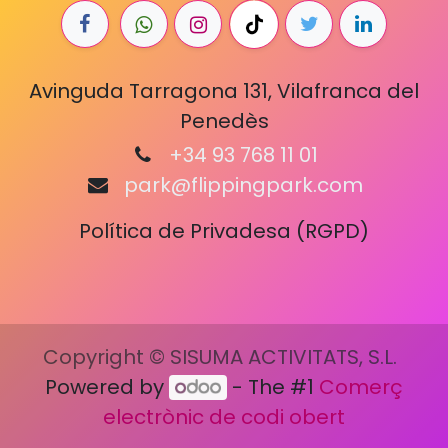
Avinguda Tarragona 131, Vilafranca del
Penedès
+34 93 768 11 01
park@flippingpark.com
Política de Privadesa (RGPD)
Copyright © SISUMA ACTIVITATS, S.L.
Powered by
- The #1
Comerç
electrònic de codi obert