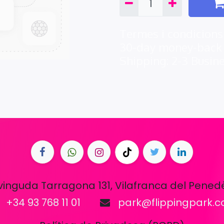
Termes i condicions
30-day money-back
Shipping: 2-3 Busin
vinguda Tarragona 131, Vilafranca del Pened
+34 93 768 11 01
park@flippingpark.