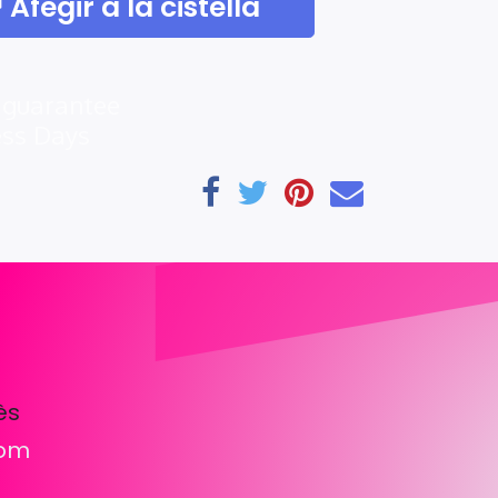
Afegir a la cistella
 guarantee
ess Days
ès
com