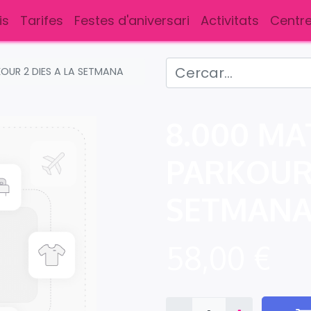
is
Tarifes
Festes d'aniversari
Activitats
Centre
OUR 2 DIES A LA SETMANA
8.000 MA
PARKOUR 
SETMAN
58,00
€