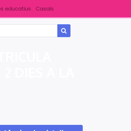
s educatius
Casals
TRICULA
2 DIES A LA
A