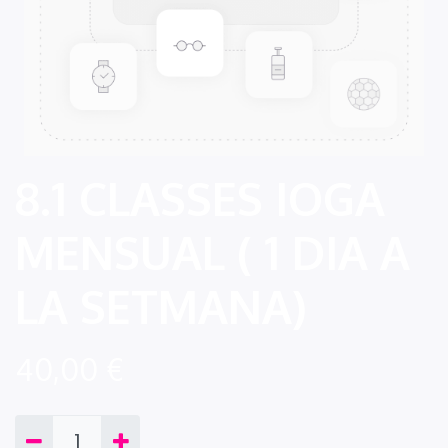
8.1 CLASSES IOGA
MENSUAL ( 1 DIA A
LA SETMANA)
40,00
€