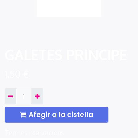
GALETES PRINCIPE
1,50
€
Afegir a la cistella
Termes i condicions