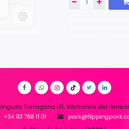
Termes i condicions
30-day money-back
Shipping: 2-3 Busin
vinguda Tarragona 131, Vilafranca del Pened
+34 93 768 11 01
park@flippingpark.