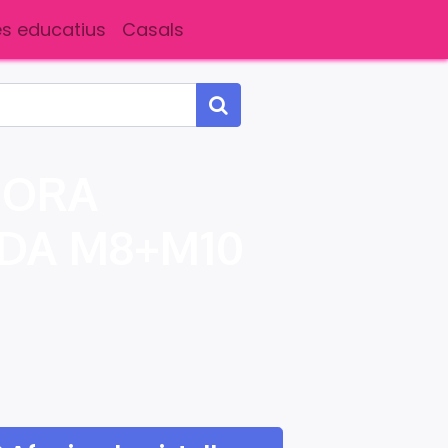
s educatius
Casals
DORA
DA M8+M10