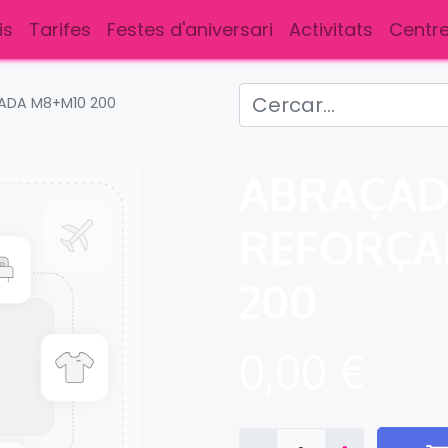
is
Tarifes
Festes d'aniversari
Activitats
Centre
ADA M8+M10 200
ABRAÇA
REFORÇA
200
0,00
€