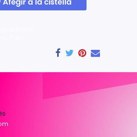
Afegir a la cistella
 guarantee
ess Days
ès
com