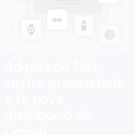
Adaptació fals
sostre preexistent
a la nova
distribució de
l’espai