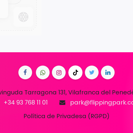
vinguda Tarragona 131, Vilafranca del Pened
+34 93 768 11 01
park@flippingpark.
Política de Privadesa (RGPD)