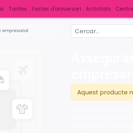
is
Tarifes
Festes d'aniversari
Activitats
Centre
c empresarial
Asseguran
empresar
Aquest producte n
Termes i condicions
30-day money-back
Shipping: 2-3 Busin