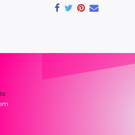
ès
com