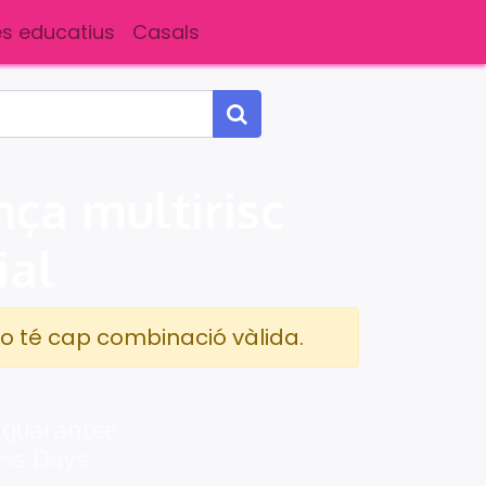
s educatius
Casals
ça multirisc
ial
o té cap combinació vàlida.
 guarantee
ess Days