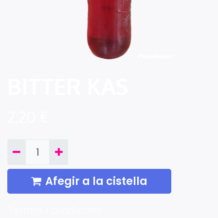
BITTER KAS
2,20
€
Afegir a la cistella
Termes i condicions