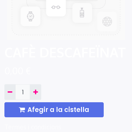
CAFÈ DESCAFEÏNAT
0,00
€
Afegir a la cistella
Termes i condicions