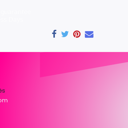
 guarantee
ess Days
ès
com