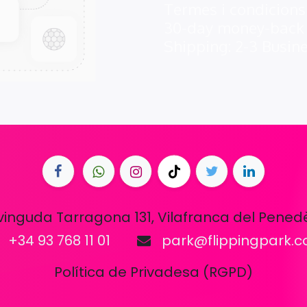
Termes i condicions
30-day money-back
Shipping: 2-3 Busin
vinguda Tarragona 131, Vilafranca del Pened
+34 93 768 11 01
park@flippingpark.
Política de Privadesa (RGPD)