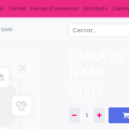
is
Tarifes
Festes d'aniversari
Activitats
Centre
 12X60
CAIXA 25
12X60
0,00
€