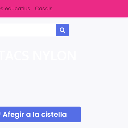
s educatius
Casals
 TACS NYLON
Afegir a la cistella