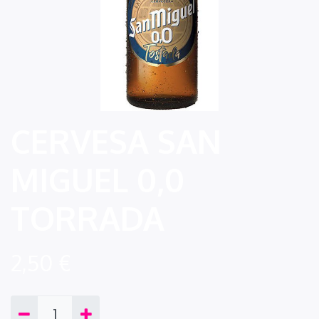
CERVESA SAN
MIGUEL 0,0
TORRADA
2,50
€