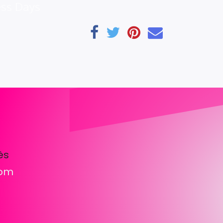
ess Days
ès
com