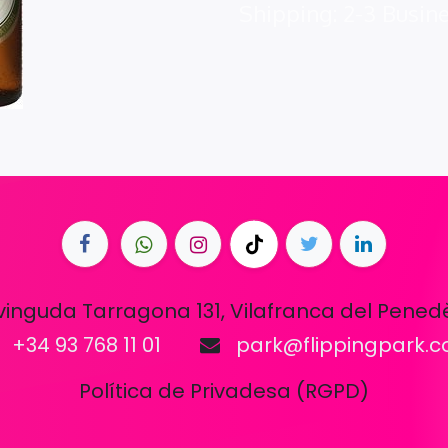
Shipping: 2-3 Busin
vinguda Tarragona 131, Vilafranca del Pened
+34 93 768 11 01
park@flippingpark.
Política de Privadesa (RGPD)