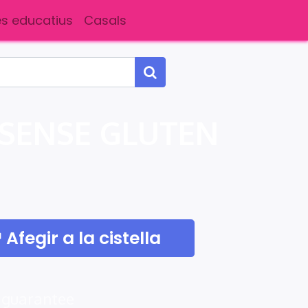
s educatius
Casals
 SENSE GLUTEN
Afegir a la cistella
 guarantee