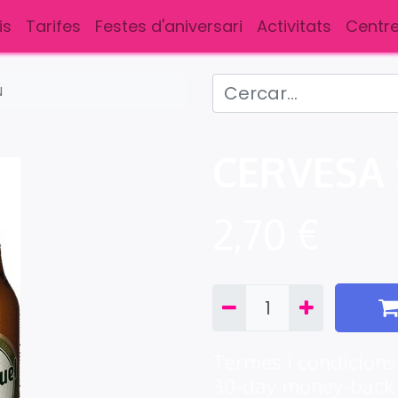
is
Tarifes
Festes d'aniversari
Activitats
Centre
N
CERVESA
2,70
€
Termes i condicions
30-day money-back