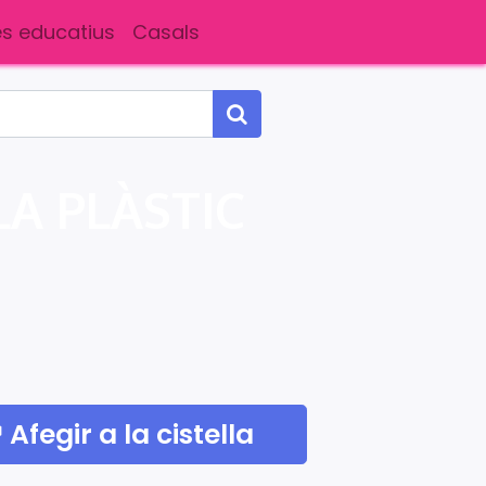
s educatius
Casals
A PLÀSTIC
Afegir a la cistella