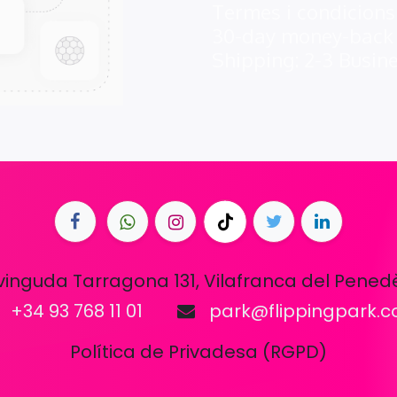
Termes i condicions
30-day money-back
Shipping: 2-3 Busin
vinguda Tarragona 131, Vilafranca del Pened
+34 93 768 11 01
park@flippingpark.
Política de Privadesa (RGPD)