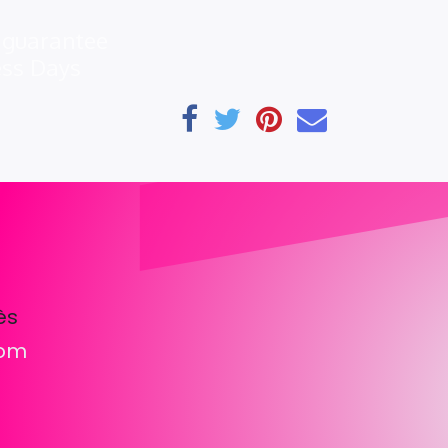
 guarantee
ess Days
ès
com