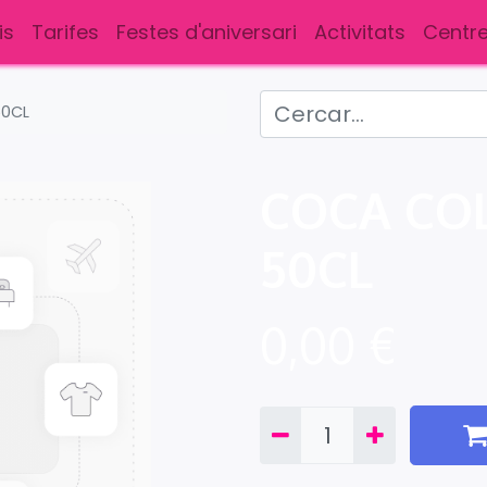
is
Tarifes
Festes d'aniversari
Activitats
Centre
50CL
COCA COL
50CL
0,00
€