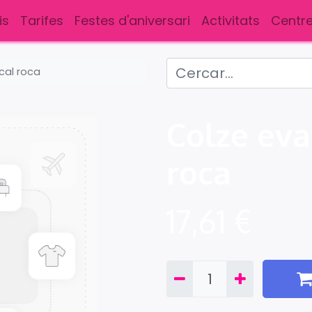
is
Tarifes
Festes d'aniversari
Activitats
Centre
cal roca
Colze eva
roca
17,61
€