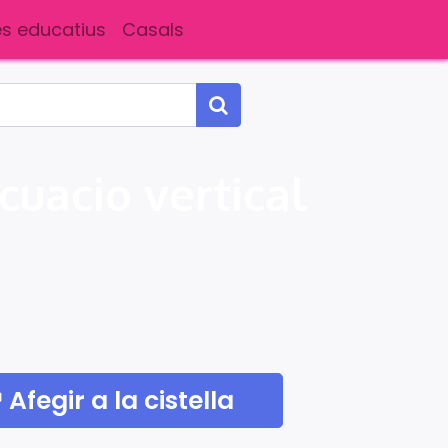
s educatius
Casals
cuacio vertical
Afegir a la cistella