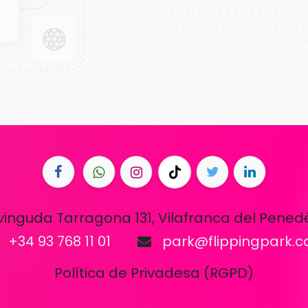
Termes i condicions
30-day money-back
Shipping: 2-3 Busin
vinguda Tarragona 131, Vilafranca del Pened
+34 93 768 11 01
park@flippingpark.
Política de Privadesa (RGPD)