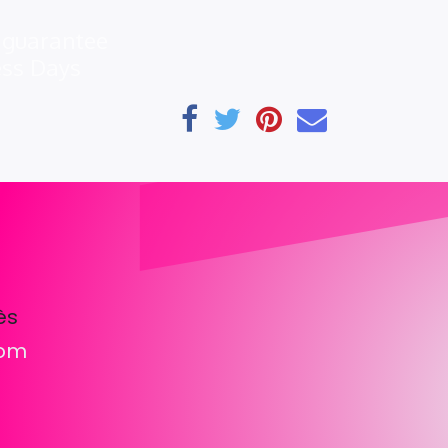
 guarantee
ess Days
ès
com