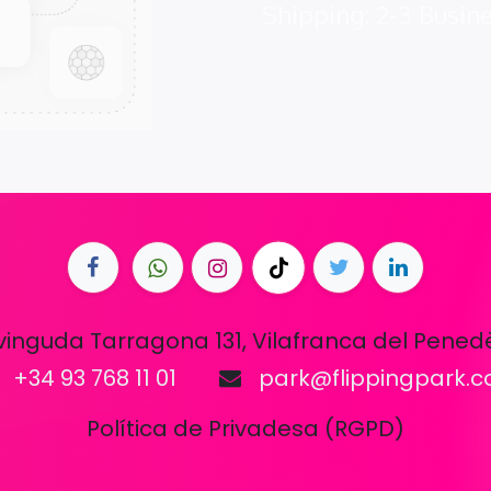
Shipping: 2-3 Busin
vinguda Tarragona 131, Vilafranca del Pened
+34 93 768 11 01
park@flippingpark.
Política de Privadesa (RGPD)