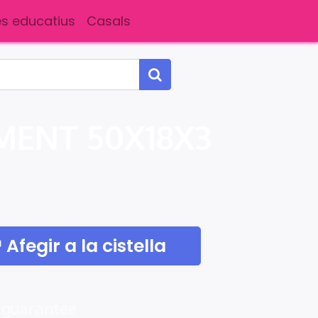
s educatius
Casals
ENT 50X18X3
Afegir a la cistella
 guarantee