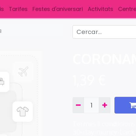
is
Tarifes
Festes d'aniversari
Activitats
Centre
3
CORONAM
1,39
€
Termes i condicions
30-day money-back