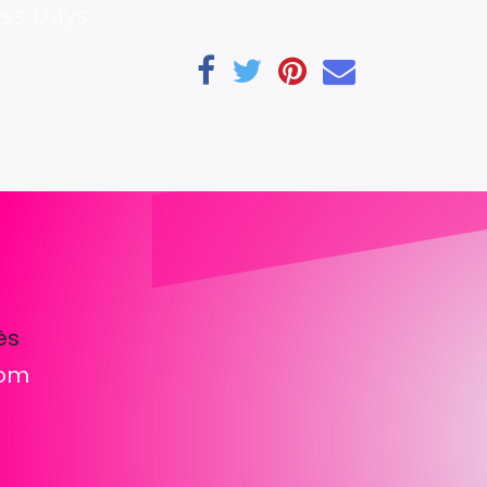
ess Days
ès
com