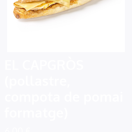
EL CAPGRÒS
(pollastre,
compota de pomai
formatge)
6,00
€