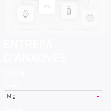
ENTREPÀ
D'ANXOVES
3,90
€
TAMANY
TOMÀQUET