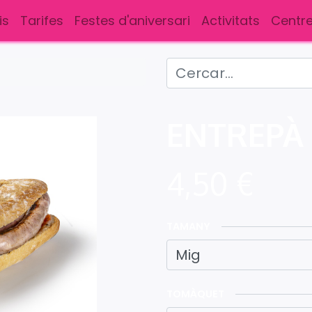
is
Tarifes
Festes d'aniversari
Activitats
Centre
ENTREPÀ 
4,50
€
TAMANY
TOMÀQUET