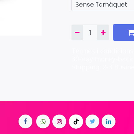
Termes i condicions
30-day money-back
Shipping: 2-3 Busin