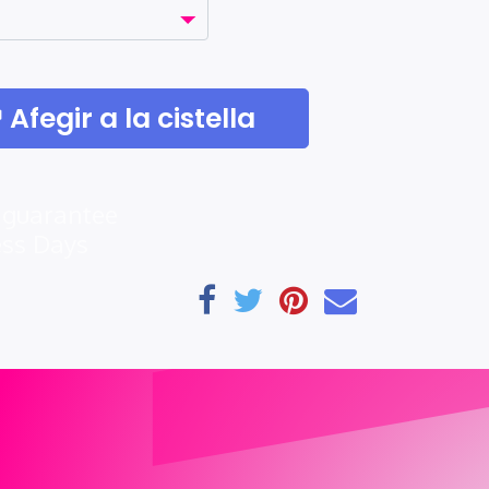
Afegir a la cistella
 guarantee
ess Days