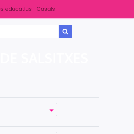
s educatius
Casals
DE SALSITXES