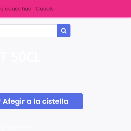
s educatius
Casals
T 50CL
Afegir a la cistella
 guarantee