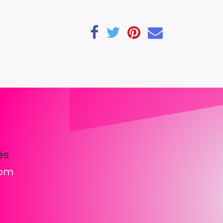
ess Days
ès
com