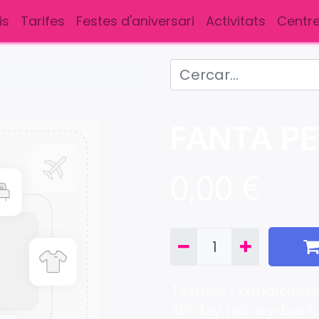
is
Tarifes
Festes d'aniversari
Activitats
Centre
FANTA PE
0,00
€
Termes i condicions
30-day money-back