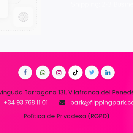
Shipping: 2-3 Busin
vinguda Tarragona 131, Vilafranca del Pened
+34 93 768 11 01
park@flippingpark.
Política de Privadesa (RGPD)