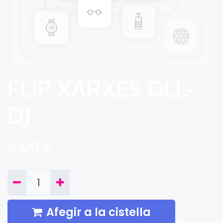
FLIP XARXES DLL-
DJ
4,00
€
Afegir a la cistella