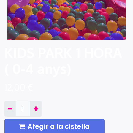
KIDS PARK 1 HORA
( 0-4 anys)
12,00
€
Afegir a la cistella