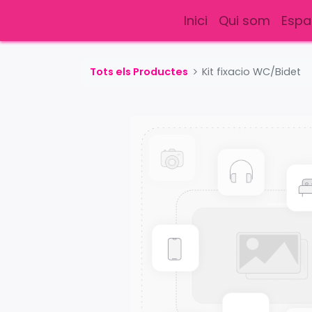
Inici
Qui som
Espa
Tots els Productes
Kit fixacio WC/Bidet