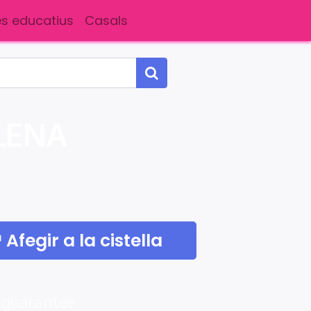
s educatius
Casals
LENA
Afegir a la cistella
 guarantee