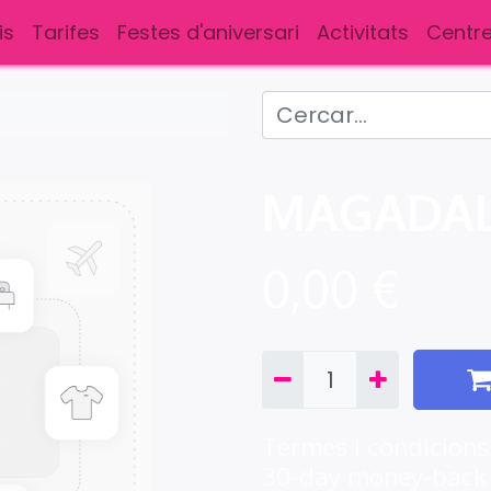
is
Tarifes
Festes d'aniversari
Activitats
Centre
MAGADA
0,00
€
Termes i condicions
30-day money-back