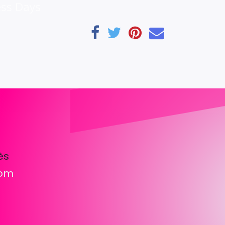
ess Days
ès
com