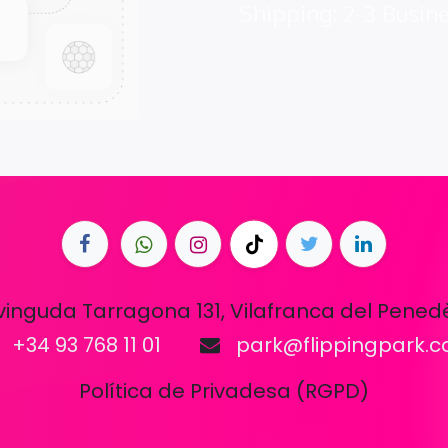
Shipping: 2-3 Busin
vinguda Tarragona 131, Vilafranca del Pened
+34 93 768 11 01
park@flippingpark.
Política de Privadesa (RGPD)