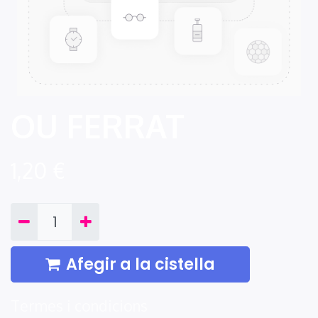
OU FERRAT
1,20
€
Afegir a la cistella
Termes i condicions