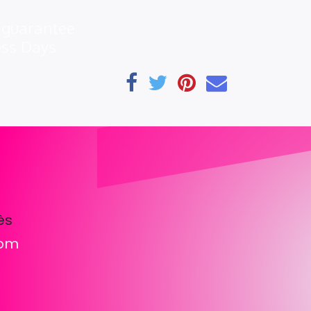
 guarantee
ess Days
ès
com