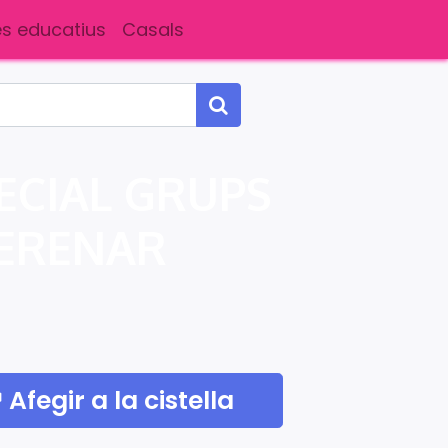
s educatius
Casals
ECIAL GRUPS
BERENAR
Afegir a la cistella