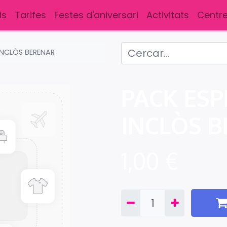
is
Tarifes
Festes d'aniversari
Activitats
Centre
INCLÒS BERENAR
PACK ESP
INCLÒS 
1,00
€