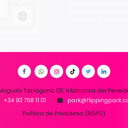
Termes i condicions
30-day money-back
Shipping: 2-3 Busin
vinguda Tarragona 131, Vilafranca del Pened
+34 93 768 11 01
park@flippingpark.
Política de Privadesa (RGPD)