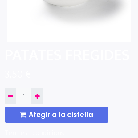
PATATES FREGIDES
3,50
€
Afegir a la cistella
Termes i condicions