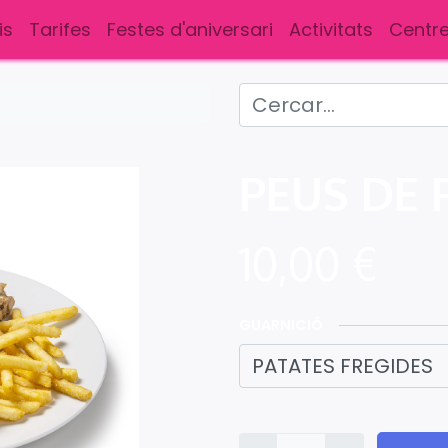
is
Tarifes
Festes d'aniversari
Activitats
Centre
PEUS DE 
10,00
€
GUARNICIÓ