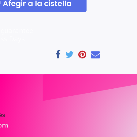
Afegir a la cistella
 guarantee
ess Days
ès
com