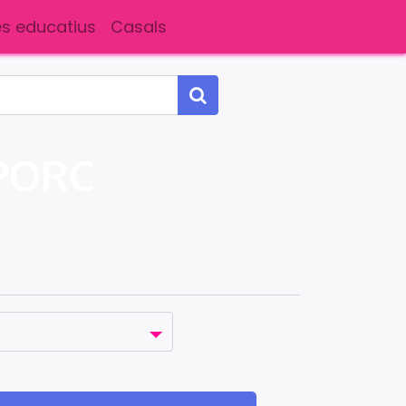
s educatius
Casals
PORC