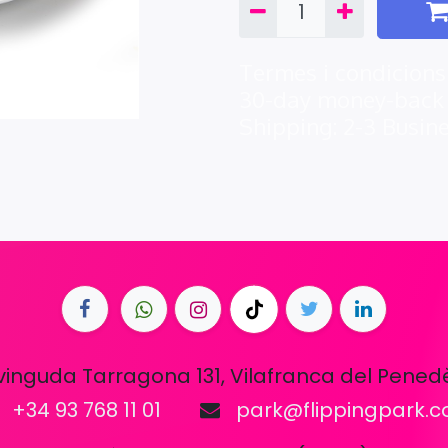
Termes i condicions
30-day money-back
Shipping: 2-3 Busin
vinguda Tarragona 131, Vilafranca del Pened
+34 93 768 11 01
park@flippingpark.