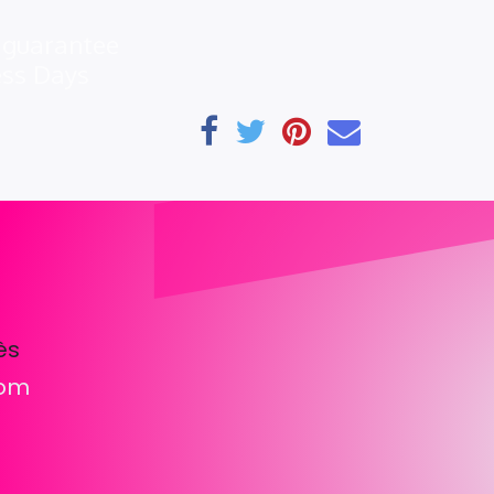
 guarantee
ess Days
ès
com