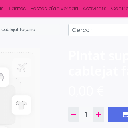
is
Tarifes
Festes d'aniversari
Activitats
Centre
ic cablejat façana
PIntat sup
cablejat 
0,00
€