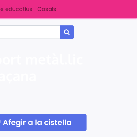
s educatius
Casals
ort metàl.lic
façana
Afegir a la cistella