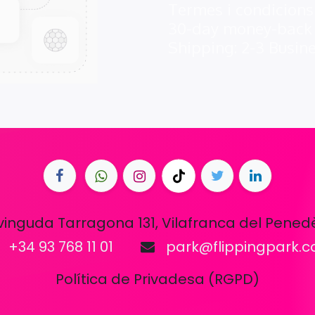
Termes i condicions
30-day money-back
Shipping: 2-3 Busin
vinguda Tarragona 131, Vilafranca del Pened
+34 93 768 11 01
park@flippingpark.
Política de Privadesa (RGPD)