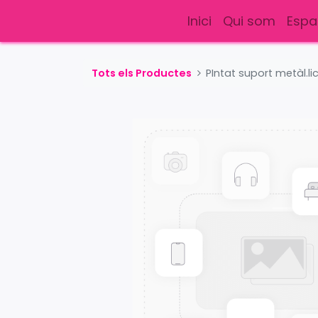
Inici
Qui som
Espa
Tots els Productes
PIntat suport metàl.l