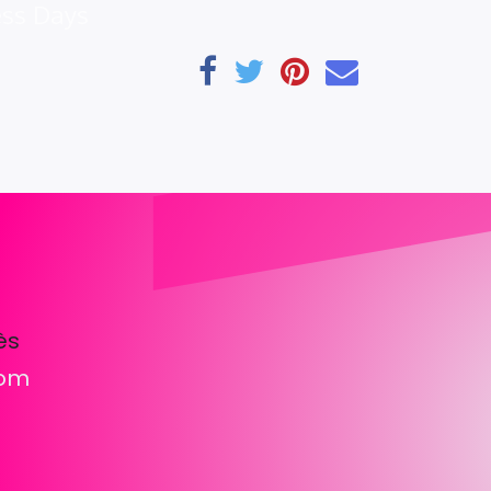
ess Days
ès
com