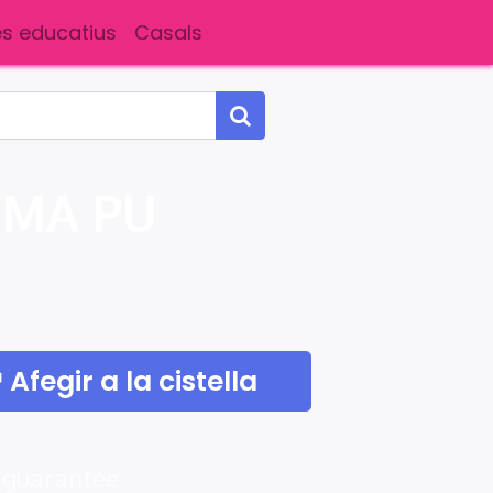
s educatius
Casals
UMA PU
Afegir a la cistella
 guarantee