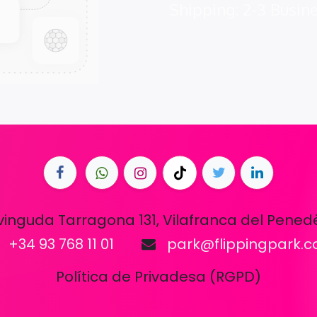
Shipping: 2-3 Busin
vinguda Tarragona 131, Vilafranca del Pened
+34 93 768 11 01
park@flippingpark.
Política de Privadesa (RGPD)