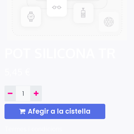
POT SILICONA TR
5,45
€
Afegir a la cistella
Termes i condicions