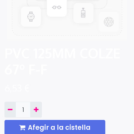
PVC 125MM COLZE
67º F-F
6,53
€
Afegir a la cistella