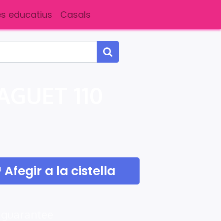
s educatius
Casals
GUET 110
Afegir a la cistella
 guarantee