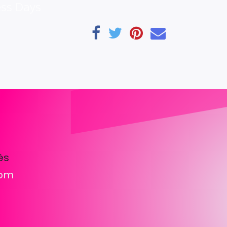
ess Days
ès
com