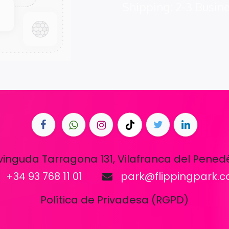
Shipping: 2-3 Busin
vinguda Tarragona 131, Vilafranca del Pened
+34 93 768 11 01
park@flippingpark.
Política de Privadesa (RGPD)