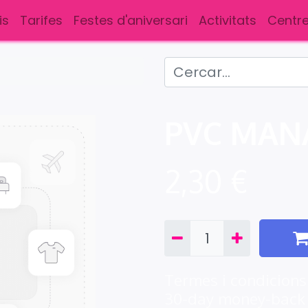
is
Tarifes
Festes d'aniversari
Activitats
Centre
PVC MANA
2,30
€
Termes i condicions
30-day money-back