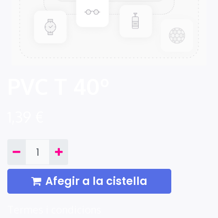
PVC T 40º
1,39
€
Afegir a la cistella
Termes i condicions