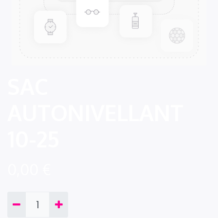
SAC
AUTONIVELLANT
10-25
0,00
€