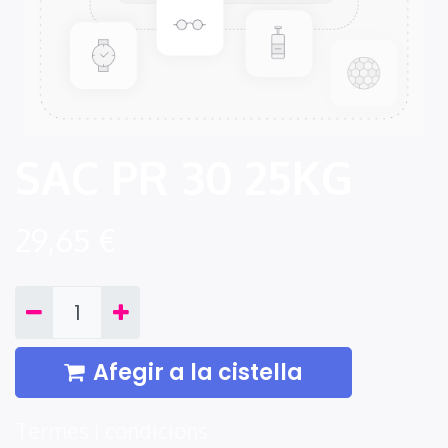
SAC PR 30 25KG
29,65
€
Afegir a la cistella
Termes i condicions